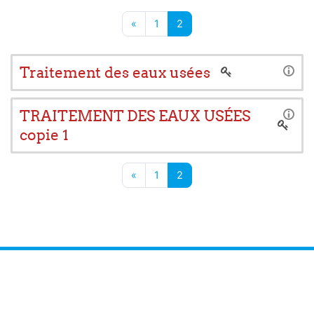
Page précédente
Page 1
Page 2
«
1
2
Traitement des eaux usées
TRAITEMENT DES EAUX USÉES
copie 1
Page précédente
Page 1
Page 2
«
1
2