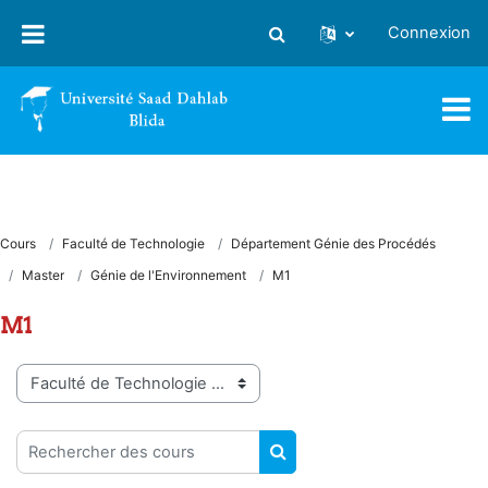
Passer au contenu principal
Connexion
Activer/désactiver la saisie
Cours
Faculté de Technologie
Département Génie des Procédés
Master
Génie de l'Environnement
M1
M1
Catégories de cours
Rechercher des cours
RECHERCHER DES COUR