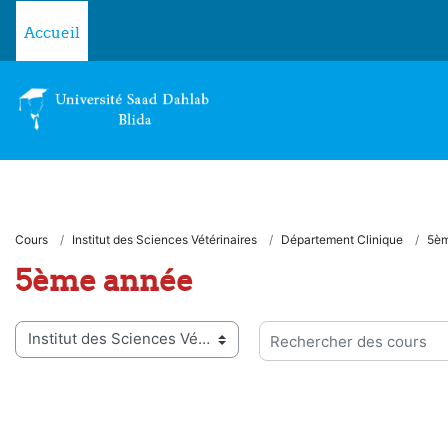
Passer au contenu principal
Accueil
Cours
Institut des Sciences Vétérinaires
Département Clinique
5èm
5ème année
ies de cours
Rechercher des cours