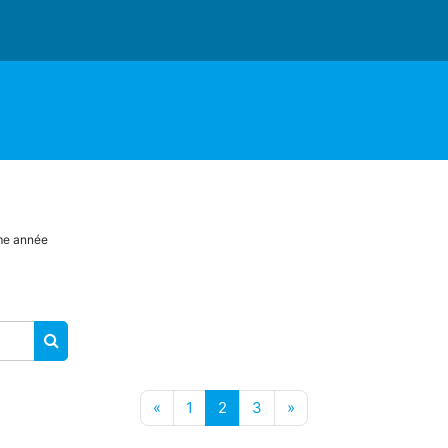
e année
RECHERCHER DES COURS
Page précédente
Page 1
Page 2
Page 3
Page suivante
«
1
2
3
»