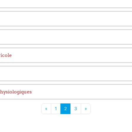
vicole
physiologiques
Page précédente
Page 1
Page 2
Page 3
Page suivante
«
1
2
3
»