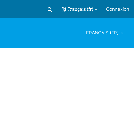
Français ‎(fr)‎
Connexion
Activer/désactiver la saisie de recherch
FRANÇAIS ‎(FR)‎