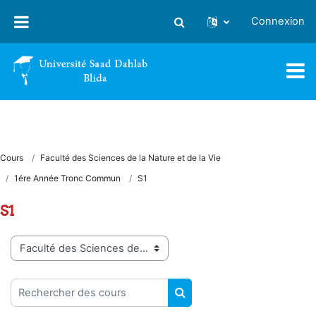
Passer au contenu principal
Connexion
Activer/désactiver la saisie
Cours
Faculté des Sciences de la Nature et de la Vie
1ére Année Tronc Commun
S1
S1
Catégories de cours
Rechercher des cours
RECHERCHER DES COUR