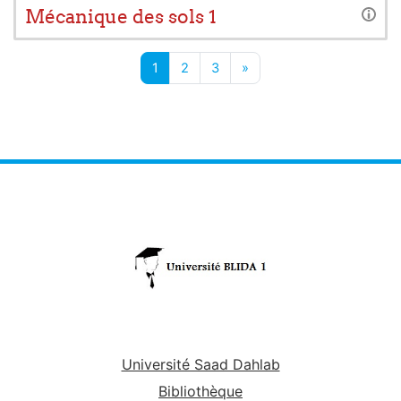
Mécanique des sols 1
Page 1
Page 2
Page 3
Page suivante
1
2
3
»
Université Saad Dahlab
Bibliothèque