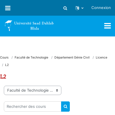
Passer au contenu principal
Connexion
Activer/désactiver la saisie
Cours
Faculté de Technologie
Département Génie Civil
Licence
L2
L2
Catégories de cours
Rechercher des cours
RECHERCHER DES COUR