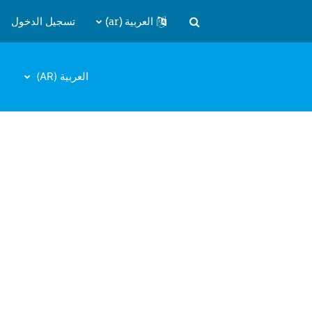
العربية ‎(ar)‎
تسجيل الدخول
تبديل إدخال البحث
العربية ‎(AR)‎