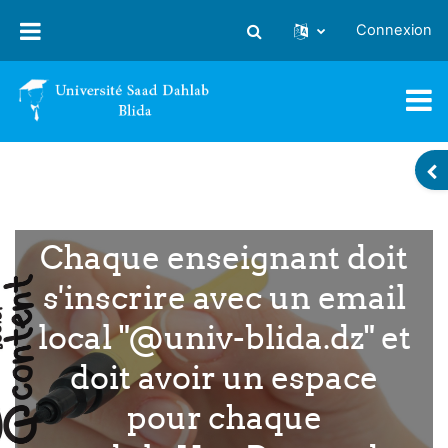
Passer au contenu principal
Connexion
Activer/désactiver la saisie
OU
Chaque enseignant doit
s'inscrire avec un email
local "@univ-blida.dz" et
doit avoir un espace
pour chaque