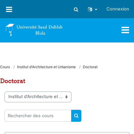
Passer au contenu principal
Connexion
Activer/désactiver la saisie
Cours
Institut d'Architecture et Urbanisme
Doctorat
Doctorat
Catégories de cours
Rechercher des cours
RECHERCHER DES COUR