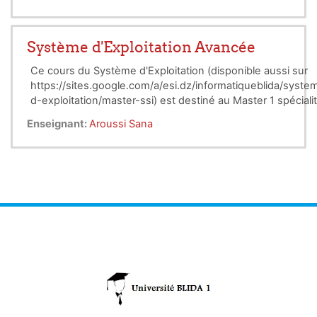
Système d'Exploitation Avancée
Ce cours du Système d'Exploitation (disponible aussi sur
https://sites.google.com/a/esi.dz/informatiqueblida/syste
d-exploitation/master-ssi) est destiné au Master 1 spéciali
SSI (Sécurité des Systèmes d'Informations). L'objectif de ce
Enseignant:
Aroussi Sana
cours est de * Approfondir certaines notions de base des
systèmes d’exploitation telles que la gestion de threads. *
Apprendre à programmer les threads avec l’interface POSI