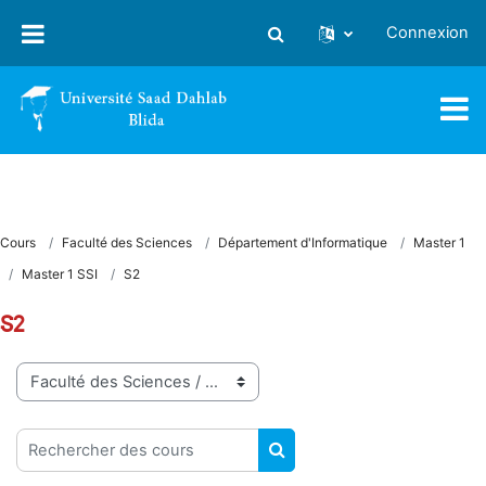
Passer au contenu principal
Connexion
Activer/désactiver la saisie
Cours
Faculté des Sciences
Département d'Informatique
Master 1
Master 1 SSI
S2
S2
Catégories de cours
Rechercher des cours
RECHERCHER DES COUR