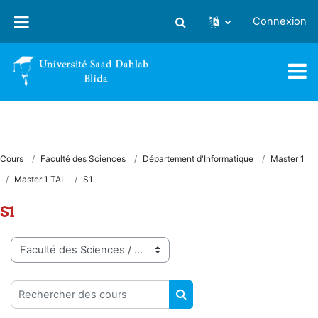
Passer au contenu principal
Connexion
Activer/désactiver la saisie
Cours
Faculté des Sciences
Département d'Informatique
Master 1
Master 1 TAL
S1
S1
Catégories de cours
Rechercher des cours
RECHERCHER DES COUR