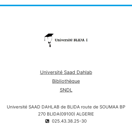
motivation ;
être capable d’écrire un article ou un rapport
scientifique et faire un exposé clair et concis sur un
sujet scientifique ou technique ;
se préparer au mieux à un entretien en anglais.
Université Saad Dahlab
Bibliothèque
SNDL
Université SAAD DAHLAB de BLIDA route de SOUMAA BP
270 BLIDA(09100) ALGERIE
025.43.38.25-30