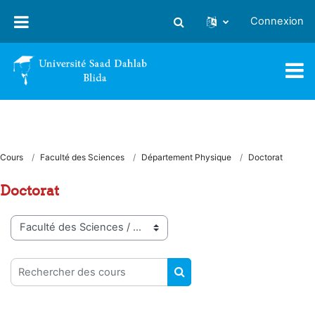
Passer au contenu principal
Connexion
Activer/désactiver la saisie
Cours
Faculté des Sciences
Département Physique
Doctorat
Doctorat
Catégories de cours
Rechercher des cours
RECHERCHER DES COUR