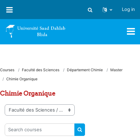
Skip to main content
Log in
Toggle search input
Courses
Faculté des Sciences
Département Chimie
Master
Chimie Organique
Chimie Organique
Course categories
Search courses
SEARCH COURSES