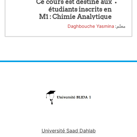
Ce cours est destiné aux
étudiants
inscrits en
M1 :
Chimie Analytique
Pour la clé d’accès Veuillez me
معلم:
Daghbouche Yasmina
contacter : daghbouchey@gmail.com
Université Saad Dahlab