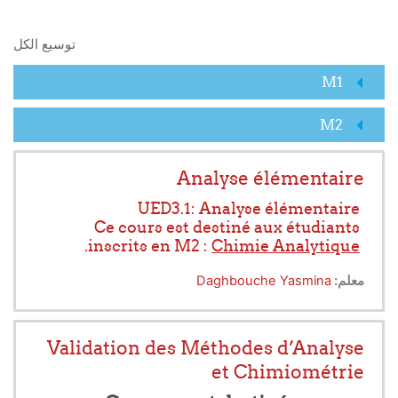
البحث في المقررات الدراسية
توسيع الكل
M1
M2
Analyse élémentaire
UED3.1: Analyse élémentaire
Ce cours est destiné aux étudiants
.
inscrits en M2 :
Chimie Analytique
La spectroscopie atomique comprend plusieurs
معلم:
Daghbouche Yasmina
techniques analytiques utilisées pour déterminer la
composition élémentaire d'un échantillon en
examinant son spectre électromagnétique ou son
Validation des Méthodes d’Analyse
spectre de masse.
et Chimiométrie