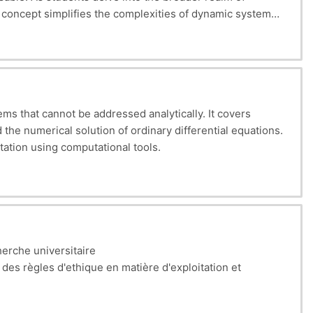
 concept simplifies the complexities of dynamic systems,
s becomes evident not only for theoretical understanding
 of vibration principles, starting from their general
academic and professional engineering pursuits.
s that cannot be addressed analytically. It covers
the numerical solution of ordinary differential equations.
tation using computational tools.
herche universitaire
e des règles d'ethique en matière d'exploitation et