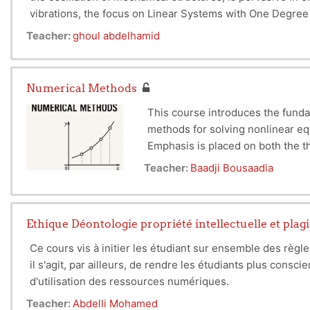
vibrations, the focus on Linear Systems with One Degree 
offering a gateway for students to comprehend the intric
Teacher:
ghoul abdelhamid
but also for their direct application in solving real-world
concept and leading to the essential study of Linear Sy
Numerical Methods
This course introduces the funda
methods for solving nonlinear equ
Emphasis is placed on both the t
Dr.Baadji Bousaadia
Teacher:
Baadji Bousaadia
Ethique Déontologie propriété intellectuelle et plagi
Ce cours vis à initier les étudiant sur ensemble des règl
il s'agit, par ailleurs, de rendre les étudiants plus consc
d'utilisation des
ressources
numériques.
Quelles sont les techniques utilisées pour ne pas commett
Teacher:
Abdelli Mohamed