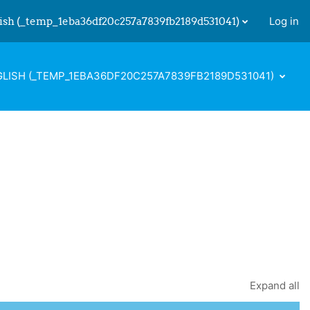
ish ‎(_temp_1eba36df20c257a7839fb2189d531041)‎
Log in
 input
LISH ‎(_TEMP_1EBA36DF20C257A7839FB2189D531041)‎
Expand all