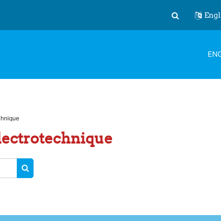
Engl
Toggle search
ENG
chnique
ectrotechnique
SEARCH COURSES