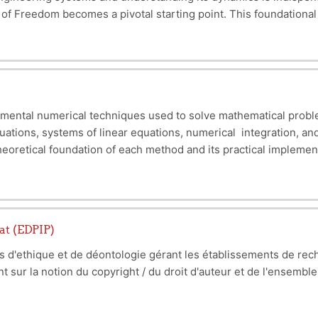
of Freedom becomes a pivotal starting point. This foundational
acies of vibrations. The necessity of mastering these principle
 engineering challenges. This course underscores the crucial role
stems with One Degree of Freedom, as students embark on their 
mental numerical techniques used to solve mathematical problem
ations, systems of linear equations, numerical integration, and 
heoretical foundation of each method and its practical implemen
at (EDPIP)
es d'ethique et de déontologie gérant les établissements de rec
ient sur la notion du copyright / du droit d'auteur et de l'ensembl
re des actes de plagiat volontaires ou involontaires....etc.