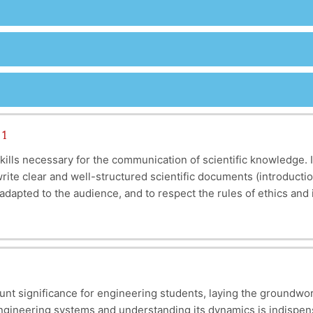
 1
skills necessary for the communication of scientific knowledge.
o write clear and well-structured scientific documents (introduct
apted to the audience, and to respect the rules of ethics and in
f scientific style – writing must be “precise, clear, concise” –
nt significance for engineering students, laying the groundwork
 engineering systems and understanding its dynamics is indispen