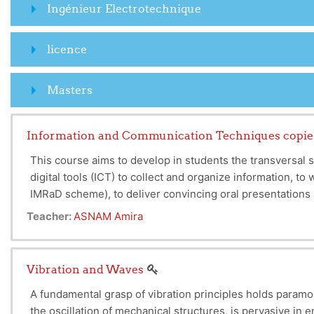
Ingénieur Electrotechnique
licence
Masters
Information and Communication Techniques copie
This course aims to develop in students the transversal 
digital tools (ICT) to collect and organize information, t
IMRaD scheme), to deliver convincing oral presentations ad
Dr. ASNAM A.
sources). The course emphasizes clarity and conciseness o
Teacher:
ASNAM Amira
plagiarism, properly citing sources, etc.).
Vibration and Waves
A fundamental grasp of vibration principles holds paramou
the oscillation of mechanical structures, is pervasive in