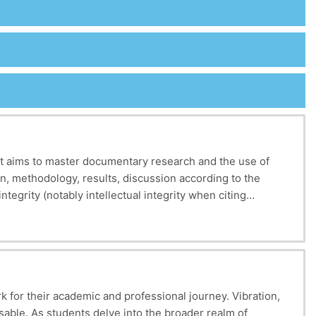
 It aims to master documentary research and the use of
ion, methodology, results, discussion according to the
tegrity (notably intellectual integrity when citing
 as well as the ethics of communication (avoiding
 for their academic and professional journey. Vibration,
sable. As students delve into the broader realm of