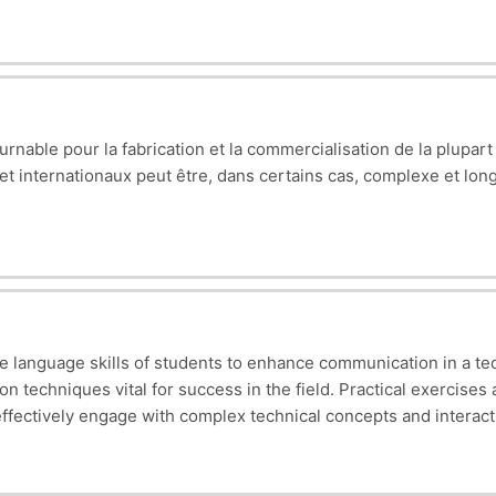
e et comprendre bien son rôle.
rojeter pour sa future carrière.
ique
 plus utilisés
ette formation.
urnable pour la fabrication et la commercialisation de la plupar
d'emploi pour les diplômés en électronique/électrotechnique
t internationaux peut être, dans certains cas, complexe et lon
 22h30, Course: 1h30)
enhance communication in a technical context. It covers specialized vocabulary,
 field. Practical exercises and real-world examples are integrated to reinforce
nd understand its role.