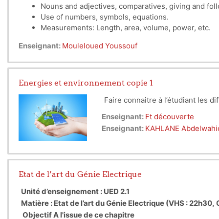
Nouns and adjectives, comparatives, giving and follo
Use of numbers, symbols, equations.
Measurements: Length, area, volume, power, etc.
Describing scientific experiments.
Enseignant:
Mouleloued Youssouf
Characteristics of scientific texts.
Energies et environnement copie 1
Faire connaitre à l’étudiant les d
Enseignant:
Ft découverte
Enseignant:
KAHLANE Abdelwahi
Etat de l’art du Génie Electrique
Unité d’enseignement : UED 2.1
Matière : Etat de l’art du Génie Electrique (VHS : 22h30, 
Objectif A l'issue de ce chapitre