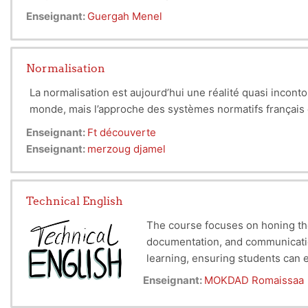
L'étudiant sera a l'issue de ce cours, capable de :
Enseignant:
Guergah Menel
Décrire chaque filière existante en génie électriqu
préciser bien l'emplacement de sa spécialité et se p
Connaître la formation d'électronique/électrotechn
Normalisation
Définir les composants électroniques/électrique les
Contenu de la matière :
Connaître les compétences attendues à l'issue de c
La normalisation est aujourd’hui une réalité quasi inconto
La famille du Génie Electrique :
Connaître les emplacements potentiels des offres 
monde, mais l’approche des systèmes normatifs français e
Introduction Generale
CHAPITRE 1 Electronique
Enseignant:
Ft découverte
CHAPITRE 2 Electrotechnique
Enseignant:
merzoug djamel
CHAPITRE 3 Automatique
Teaching Unit: UED 2.1
CHAPITRE 4 Télécommunication,…etc.
Technical English
Subject: State of the art of Electrical Engineering (VHS:
The course focuses on honing the language skills of students to 
Objective At the end of this chapter
documentation, and communication techniques vital for success in the
The student will be able to:
Enseignant:
MOKDAD Romaissaa
Describe each existing sector in electrical engineering a