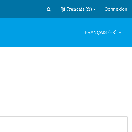
Français ‎(fr)‎
Connexion
Activer/désactiver la saisie de recherch
FRANÇAIS ‎(FR)‎