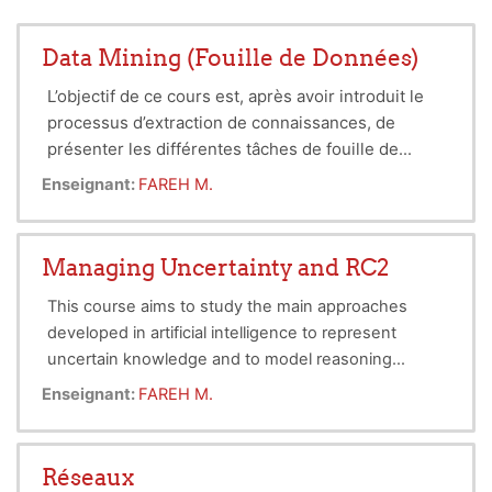
Data Mining (Fouille de Données)
L’objectif de ce cours est, après avoir introduit le
processus d’extraction de connaissances, de
présenter les différentes tâches de fouille de
données ainsi que les algorithmes populaires
Enseignant:
FAREH M.
associés à chaque tâche. Cela vise à permettre
l'extraction de connaissances à partir des
données.
Managing Uncertainty and RC2
This course aims to study the main approaches
developed in artificial intelligence to represent
uncertain knowledge and to model reasoning
methods based on this knowledge.
Enseignant:
FAREH M.
Réseaux