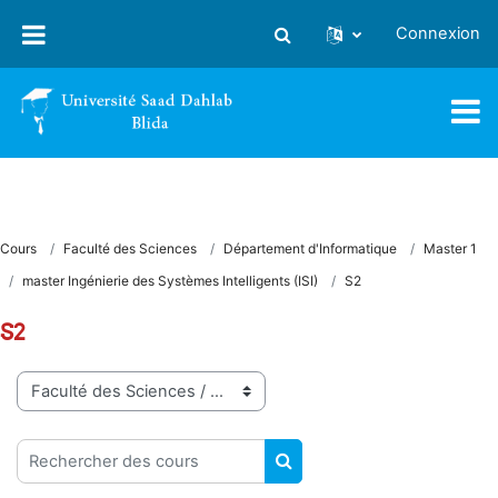
Passer au contenu principal
Connexion
Activer/désactiver la saisie
Cours
Faculté des Sciences
Département d'Informatique
Master 1
master Ingénierie des Systèmes Intelligents (ISI)
S2
S2
Catégories de cours
Rechercher des cours
RECHERCHER DES COUR