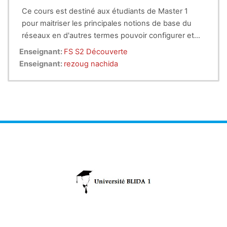
Ce cours est destiné aux étudiants de Master 1
pour maitriser les principales notions de base du
réseaux en d'autres termes pouvoir configurer et
gérer tous les protocoles des couches accès
Enseignant:
FS S2 Découverte
réseaux et liaison de données (couche 2 et 3 du
Enseignant:
rezoug nachida
TCP/IP); en second lieu il est nécessaire que
l'étudiant sache maitriser l'utilisation du matériel
réseau correspondant aux couches précédemment
citées.