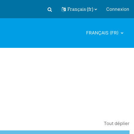
Français ‎(fr)‎
Connexion
Activer/désactiver la saisie de recherch
FRANÇAIS ‎(FR)‎
Tout déplier