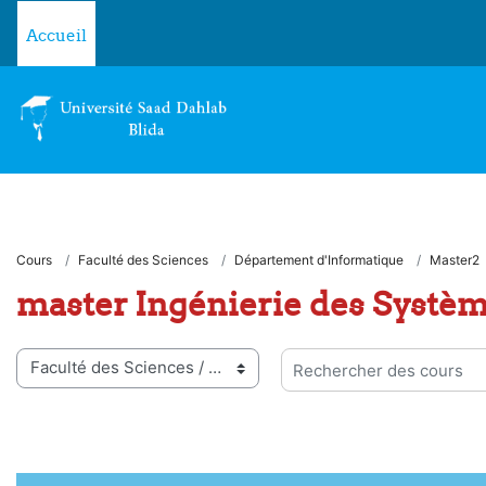
Passer au contenu principal
Accueil
Cours
Faculté des Sciences
Département d'Informatique
Master2
master Ingénierie des Système
ies de cours
Rechercher des cours