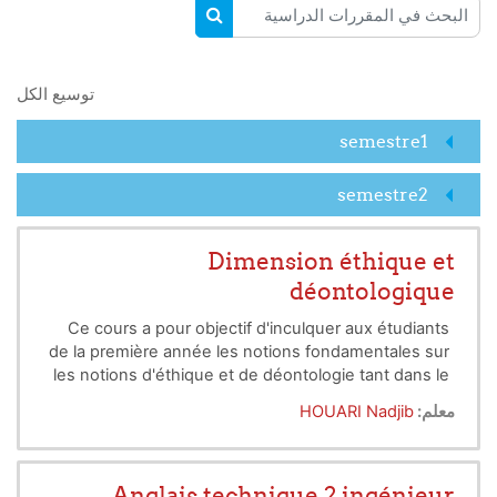
البحث في المقررات الدراسية
البحث في المقررات الدراسية
توسيع الكل
semestre1
semestre2
Dimension éthique et
déontologique
Ce cours a pour objectif d'inculquer aux étudiants
de la première année les notions fondamentales sur
les notions d'éthique et de déontologie tant dans le
domaine, universitaire, professionnel que sociétal
معلم:
HOUARI Nadjib
de façon générale. Il permet principalement aux
étudiants de développer leur sensibilisation à ces
principes fondamentaux.
Anglais technique 2 ingénieur