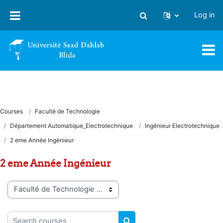
Skip to main content
Log in
Toggle search input
Courses
Faculté de Technologie
Département Automatique_Electrotechnique
Ingénieur Electrotechnique
2 eme Année Ingénieur
2 eme Année Ingénieur
Course categories
Search courses