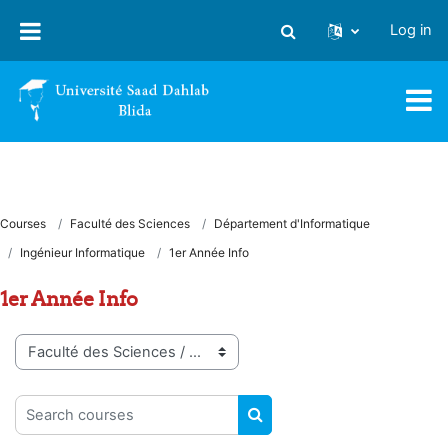
Skip to main content
Log in
Toggle search input
Courses
Faculté des Sciences
Département d'Informatique
Ingénieur Informatique
1er Année Info
1er Année Info
Course categories
Search courses
SEARCH COURSES