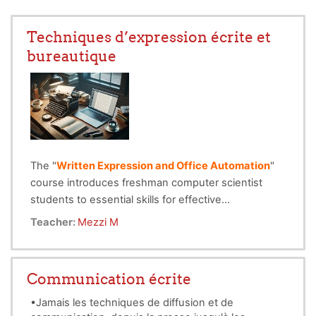
Techniques d’expression écrite et
bureautique
The "
Written Expression and Office Automation
"
course introduces freshman computer scientist
students to essential skills for effective
communication and productivity in a professional
Teacher:
Mezzi M
setting. It covers the fundamentals of written
expression, focusing on clarity, structure, and
coherence in academic and business writing.
Communication écrite
Students will learn to compose formal documents,
reports, emails, and other types of professional
•Jamais les techniques de diffusion et de