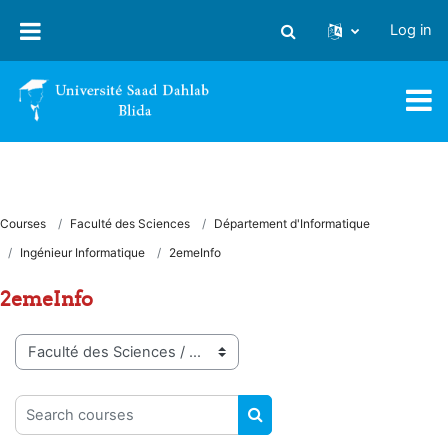
Skip to main content
Log in
Toggle search input
Courses
Faculté des Sciences
Département d'Informatique
Ingénieur Informatique
2emeInfo
2emeInfo
Course categories
Search courses
SEARCH COURSES