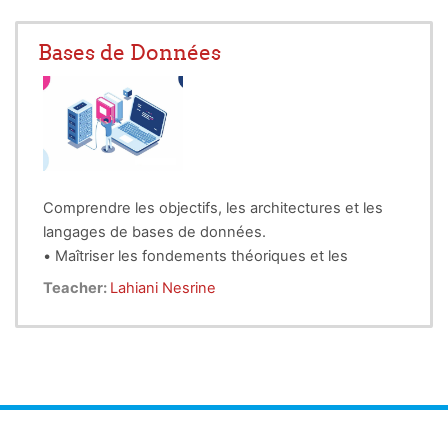
Bases de Données
Comprendre les objectifs, les architectures et les
langages de bases de données.
• Maîtriser les fondements théoriques et les
algorithmes de base des systèmes de gestion de
Teacher:
Lahiani Nesrine
bases de données, depuis la conception de base
de données jusqu'au traitement de requêtes et la
• Le module s'appuie sur le modèle relationnel et
gestion de transactions.
les langages associés, en particulier SQL.