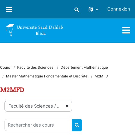
Passer au contenu principal
Connexion
Activer/désactiver la saisie
Cours
Faculté des Sciences
Département Mathématique
Master Mathématique Fondamentale et Discrète
M2MFD
M2MFD
Catégories de cours
Rechercher des cours
RECHERCHER DES COUR