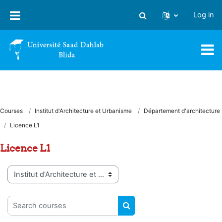
Skip to main content
Log in
Toggle search input
Courses
Institut d'Architecture et Urbanisme
Département d'architecture
Licence L1
Licence L1
Course categories
Search courses
SEARCH COURSES