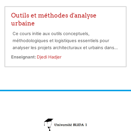
Outils et méthodes d'analyse
urbaine
Ce cours initie aux outils conceptuels,
méthodologiques et logistiques essentiels pour
analyser les projets architecturaux et urbains dans
leur environnement contextuel. Il explore
École anglaise de morphologie
(Cambridge,
Enseignant:
Djedi Hadjer
principalement la
Bartlett School) : travaux de Llewelyn Davies,
morphogenèse urbaine
via une
méthodologie historico-interprétative, en
Lionel March, Philip Steadman et al.
s'appuyant sur des références clés :
Approche morphologique de Bernard
Le programme intègre également des analyses
Duprat
(LAF), inspirée de l'école anglaise.
complémentaires :
paysagère
,
perceptuelle
,
du
Typo-morphologie et analyses
vécu
et
syntaxe spatiale
, pour une compréhension
structuralistes
: écoles italiennes (Caniggia,
holistique des dynamiques urbaines.
Muratori) et françaises (Aldo Rossi, Panerai).