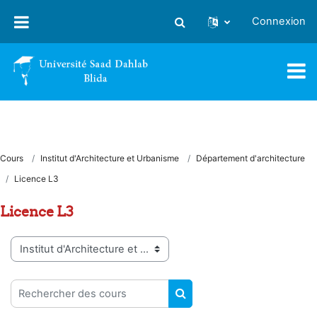
Passer au contenu principal
Connexion
Activer/désactiver la saisie
Cours
Institut d'Architecture et Urbanisme
Département d'architecture
Licence L3
Licence L3
Catégories de cours
Rechercher des cours
RECHERCHER DES COUR