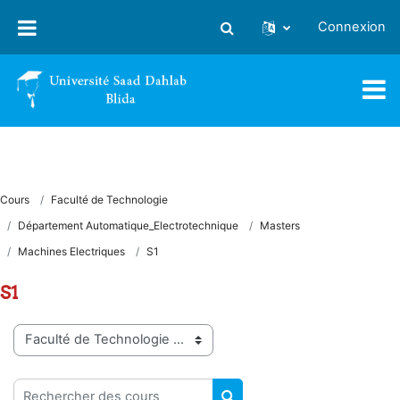
Passer au contenu principal
Connexion
Activer/désactiver la saisie
Cours
Faculté de Technologie
Département Automatique_Electrotechnique
Masters
Machines Electriques
S1
S1
Catégories de cours
Rechercher des cours