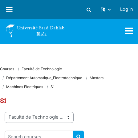
Skip to main content
Log in
Toggle search input
Courses
Faculté de Technologie
Département Automatique_Electrotechnique
Masters
Machines Electriques
S1
S1
Course categories
Search courses