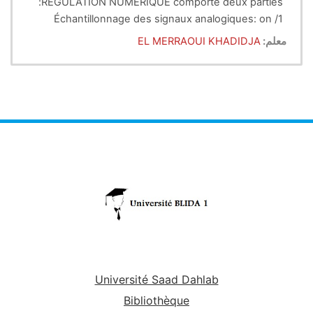
RÉGULATION NUMÉRIQUE comporte deux parties:
1/ Échantillonnage des signaux analogiques: on
aborde l'échantillonnage idéale des signaux, la loi de
معلم:
EL MERRAOUI KHADIDJA
Shannon.
2/La transformée en Z des signaux échantillonnés
et des systèmes.
3/ Asservissement échantillonné régulation
numérique: la stabilité des systèmes discrets (
critère de Jury); précision des systèmes discrets.
4/ régulateurs classiques discrétisés (PI,PD,PID
discrétisés); RST.
Université Saad Dahlab
Bibliothèque