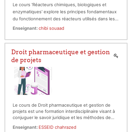
Le cours 'Réacteurs chimiques, biologiques et
enzymatiques' explore les principes fondamentaux
du fonctionnement des réacteurs utilisés dans les
procédés chimiques et biotechnologiques. Il aborde
Enseignant:
chibi souaad
les différentes typologies de réacteurs (discontinus,
continus, parfaitement agités, à lit fixe, etc.), ainsi
que les mécanismes de réaction et de transfert de
Droit pharmaceutique et gestion
matière. Une attention particulière est portée aux
de projets
réacteurs biologiques et enzymatiques, utilisés
dans les procédés de fermentation, de biocatalyse
et de production de biomolécules. Ce cours vise à
fournir aux étudiants une compréhension
approfondie des concepts de cinétique, de
modélisation et d’optimisation des réacteurs pour
des applications industrielles.
Le cours de Droit pharmaceutique et gestion de
projets est une formation interdisciplinaire visant à
conjuguer le savoir juridique et les méthodes de
gestion de projets dans l'industrie pharmaceutique.
Enseignant:
ESSEID chahrazed
Il initie aux techniques de planification, d'exécution,