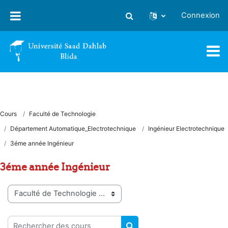
Passer au contenu principal
Connexion
Activer/désactiver la saisie
Cours
Faculté de Technologie
Département Automatique_Electrotechnique
Ingénieur Electrotechnique
3éme année Ingénieur
3éme année Ingénieur
Catégories de cours
Rechercher des cours