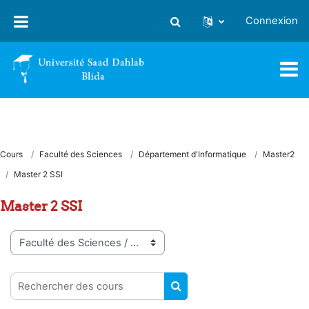
Passer au contenu principal
Connexion
Activer/désactiver la saisie
Cours
Faculté des Sciences
Département d'Informatique
Master2
Master 2 SSI
Master 2 SSI
Catégories de cours
Rechercher des cours
RECHERCHER DES COUR