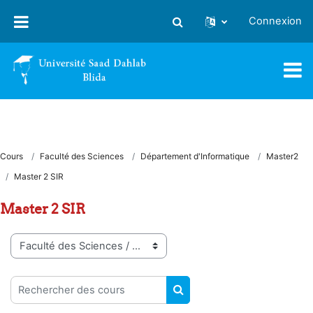
Passer au contenu principal
Connexion
Activer/désactiver la saisie
Cours
Faculté des Sciences
Département d'Informatique
Master2
Master 2 SIR
Master 2 SIR
Catégories de cours
Rechercher des cours
RECHERCHER DES COUR