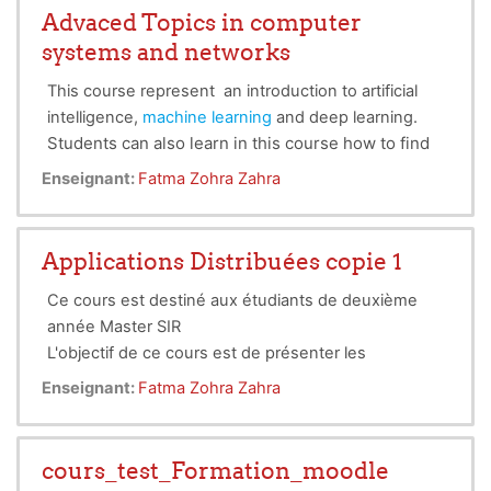
Advaced Topics in computer
systems and networks
This course represent an introduction to artificial
intelligence,
machine learning
and deep learning.
Students can also learn in this course how to find
good scientific papers for a topic and how to read
Enseignant:
Fatma Zohra Zahra
them effectively.
This course is intended for second-year Master SIR
students. It introduces them to current topics in this
Applications Distribuées copie 1
field and to scientific research in general.
Ce cours est destiné aux étudiants de deuxième
année Master SIR
L'objectif de ce cours est de présenter les
méthodes de communication dans les systèmes
Enseignant:
Fatma Zohra Zahra
distribués et les techniques de mise en œuvre
d’applications web.
cours_test_Formation_moodle