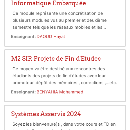
Informatique Embarquée
d'images
.
Ce module représente une concrétisation de
plusieurs modules vus au premier et deuxième
semestre tels que les réseaux mobiles et les
systèmes embarqués. Il vise essentiellement à
Enseignant:
DAOUD Hayat
former des personnes qui soient capable de
développer des applications pour l’embarqué. La
formation aborde les problématiques rencontrées
M2 SIR Projets de Fin d'Etudes
lors du développement d'applications embarquées
Ce moyen va être destiné aux rencontres des
utilisant des petits processeurs que nous
étudiants des projets de fin d’études avec leur
retrouvons un peu partout dans la vie quotidienne
promoteur..dépôt des mémoires , corrections ,...etc.
notamment cartes à puces utilisé dans les
Il concerne les étudiants suivis par le promoteur :
télécommunication, le contrôle des accès aux lieux
Enseignant:
BENYAHIA Mohammed
BENYAHIA Mohammed.
physique et aux comptes bancaires, les capteurs,
les systèmes mobiles. La plupart de ces dispositifs
se programment en langage Java ou C et utilisent
Systèmes Asservis 2024
des systèmes d'exploitation réduits (noyaux temps
Soyez les bienvenu(e)s , dans votre cours et TD en
réels). Après un rappel et une mise à niveau