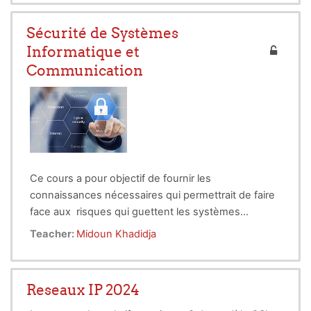
Sécurité de Systèmes
Informatique et
Communication
Ce cours a pour objectif de fournir les
connaissances nécessaires qui permettrait de faire
face aux risques qui guettent les systèmes
informatique de traitement et de communication,
Teacher:
Midoun Khadidja
d’en avoir conscience, de savoir les aborder
globalement et de savoir vers qui se retourner pour
se faire aider. Il vise aussi à approfondir les
Reseaux IP 2024
connaissances des étudiants dans le domaine de la