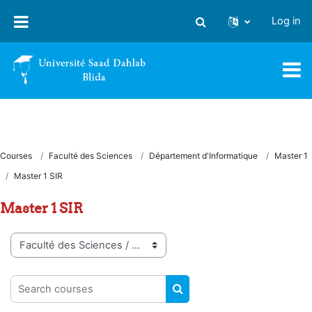
Skip to main content
Log in
Toggle search input
Courses
Faculté des Sciences
Département d'Informatique
Master 1
Master 1 SIR
Master 1 SIR
Course categories
Search courses
SEARCH COURSES