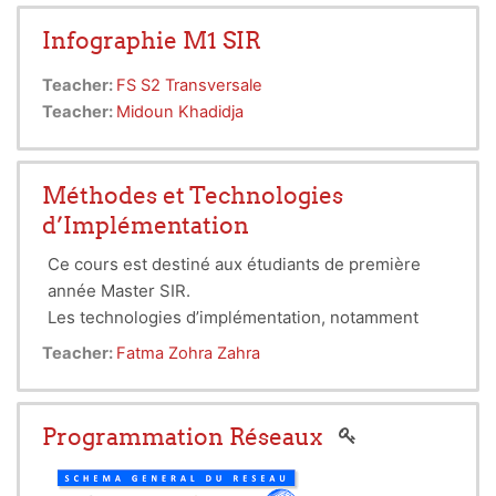
et 3D et d
e comprendre les
éléments
de bases
pour aborder sur des bases
solitudes des thèmes
Infographie M1 SIR
la synthés d’images, le traitement d’images, la
Teacher:
reconnaissance des
FS S2 Transversale
formes, la vision par
Teacher:
ordinateur, la réalité augmentée etc..
Midoun Khadidja
Méthodes et Technologies
d’Implémentation
Ce cours est destiné aux étudiants de première
année Master SIR.
Les technologies d’implémentation, notamment
celle centrée sur le Web, sont en train de connaître
Teacher:
Fatma Zohra Zahra
une évolution très active.
L’objectif de ce cours est
de permettre à l’étudiant d’apprécier ce
développement, le comprendre et le maitriser en
Programmation Réseaux
vue de l’exploiter efficacement lors de la
conception/réalisation des logiciels.