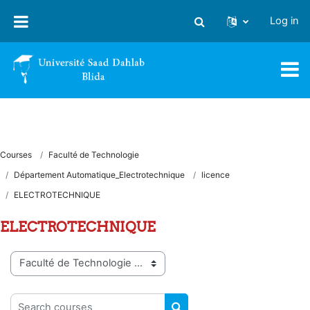
Skip to main content
Log in
Toggle search input
Courses
Faculté de Technologie
Département Automatique_Electrotechnique
licence
ELECTROTECHNIQUE
ELECTROTECHNIQUE
Course categories
Search courses