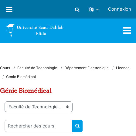
Passer au contenu principal
Connexion
Activer/désactiver la saisie
Cours
Faculté de Technologie
Département Electronique
Licence
Génie Biomédical
Génie Biomédical
Catégories de cours
Rechercher des cours
RECHERCHER DES COUR