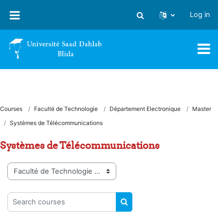
Skip to main content
Log in
Toggle search input
Courses
Faculté de Technologie
Département Electronique
Master
Systèmes de Télécommunications
Systèmes de Télécommunications
Course categories
Search courses
SEARCH COURSES