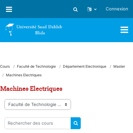
Passer au contenu principal
Connexion
Activer/désactiver la saisie
Cours
Faculté de Technologie
Département Electronique
Master
Machines Electriques
Machines Electriques
Catégories de cours
Rechercher des cours
RECHERCHER DES COUR