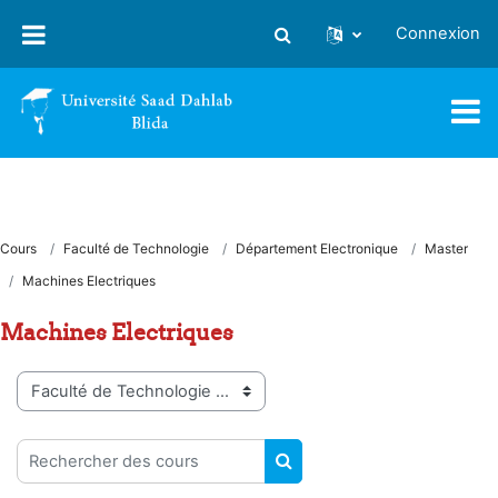
Passer au contenu principal
Connexion
Activer/désactiver la saisie
Cours
Faculté de Technologie
Département Electronique
Master
Machines Electriques
Machines Electriques
Catégories de cours
Rechercher des cours
RECHERCHER DES COUR