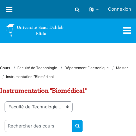
Passer au contenu principal
Connexion
Activer/désactiver la saisie
Cours
Faculté de Technologie
Département Electronique
Master
Instrumentation "Biomédical"
Instrumentation "Biomédical"
Catégories de cours
Rechercher des cours
RECHERCHER DES COUR