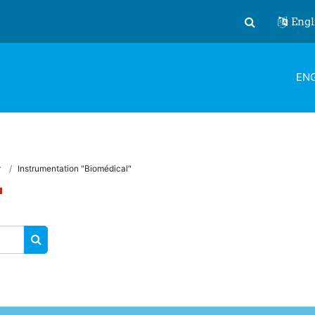
Engl
Toggle search
ENG
r
Instrumentation "Biomédical"
"
SEARCH COURSES