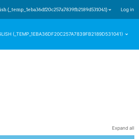
ish ‎(_temp_1eba36df20c257a7839fb2189d531041)‎
Log in
 input
LISH ‎(_TEMP_1EBA36DF20C257A7839FB2189D531041)‎
Expand all