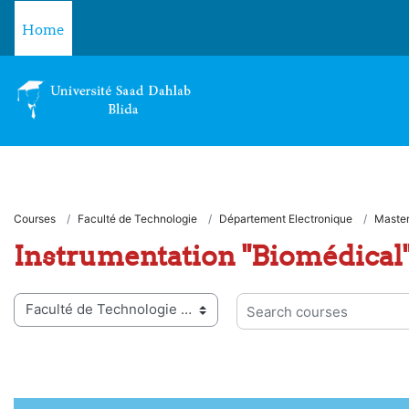
Skip to main content
Home
Courses
Faculté de Technologie
Département Electronique
Maste
Instrumentation "Biomédical
 categories
Search courses