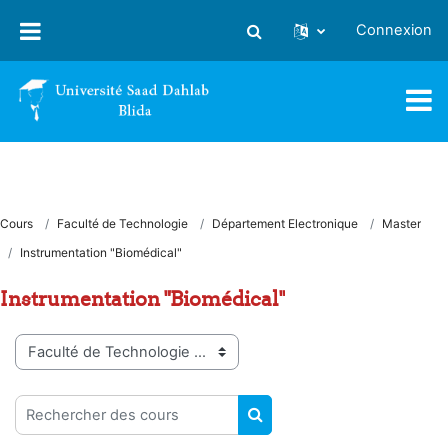
Passer au contenu principal
Connexion
Activer/désactiver la saisie
Cours
Faculté de Technologie
Département Electronique
Master
Instrumentation "Biomédical"
Instrumentation "Biomédical"
Catégories de cours
Rechercher des cours
RECHERCHER DES COUR