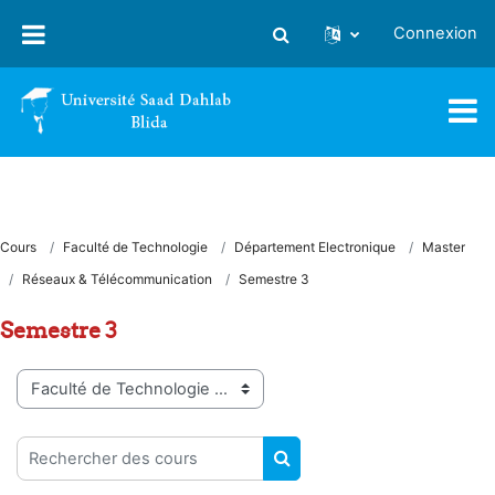
Passer au contenu principal
Connexion
Activer/désactiver la saisie
Cours
Faculté de Technologie
Département Electronique
Master
Réseaux & Télécommunication
Semestre 3
Semestre 3
Catégories de cours
Rechercher des cours
RECHERCHER DES COUR