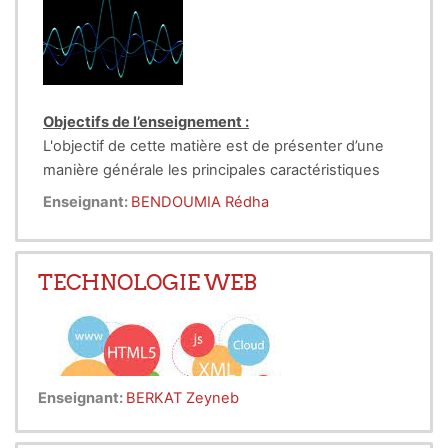
Objectifs de l’enseignement :
L'objectif de cette matière est de présenter d’une
manière générale les principales caractéristiques
des systèmes de radionavigation par satellites leurs
Enseignant:
BENDOUMIA Rédha
applications, avantages et inconvénients.
Connaissances préalables recommandées :
Systèmes de communication,
Télécommunications spatiales,
TECHNOLOGIE WEB
Réseaux d’opérateurs.
Enseignant:
BERKAT Zeyneb