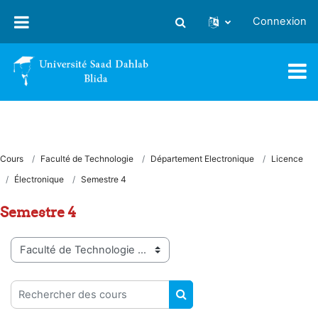
Passer au contenu principal
Connexion
Activer/désactiver la saisie
Cours
Faculté de Technologie
Département Electronique
Licence
Électronique
Semestre 4
Semestre 4
Catégories de cours
Rechercher des cours
RECHERCHER DES COUR