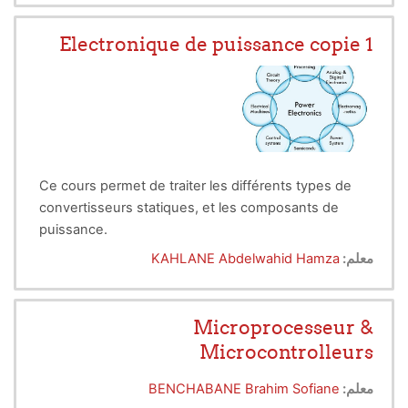
de phase) dans domaine fréquentiel. La deuxième
partie concerne l’analyse dans l'espace d'état des
Electronique de puissance copie 1
systèmes linéaires.
Ce cours permet de traiter les différents types de
convertisseurs statiques, et les composants de
puissance.
معلم:
KAHLANE Abdelwahid Hamza
Microprocesseur &
Microcontrolleurs
معلم:
BENCHABANE Brahim Sofiane