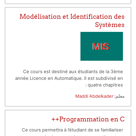
Modélisation et Identification des
Systèmes
Ce cours est destiné aux étudiants de la 3ème
année Licence en Automatique. Il est subdivisé en
quatre chapitres :
Chapitre 1
: Introduction à la Modélisation et
معلم:
Maddi Abdelkader
Identification des Systèmes
Chapitre 2
: Identification des Modèles Non-
Paramétriques
Chapitre 3
: Identification Paramétrique par la
Programmation en C++
Méthode des Moindres Carrés
Chapitre 4
: Analyses et Techniques de
Ce cours permettra à l’étudiant de se familiariser
Validation des Modèles Identifiés