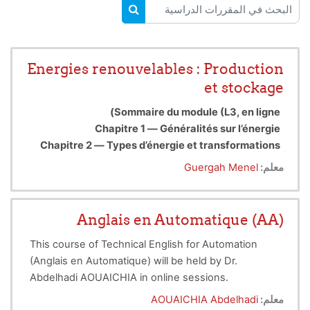
البحث في المقررات الدراسية
البحث في المقررات الدراسية
Energies renouvelables : Production
et stockage
Sommaire du module (L3, en ligne)
Chapitre 1 — Généralités sur l’énergie
Chapitre 2 — Types d’énergie et transformations
Chapitre 3 — Principales sources de production
معلم:
Guergah Menel
de l’énergie électrique
Chapitre 4 — Principes de production à partir du
solaire et de l’éolien
Anglais en Automatique (AA)
Chapitre 5 — Sources d’énergie autonomes avec
This course of Technical English for Automation
systèmes de stockage
(Anglais en Automatique) will be held by Dr.
Abdelhadi AOUAICHIA in online sessions.
The grade of this course is 100% of the final exam.
معلم:
AOUAICHIA Abdelhadi