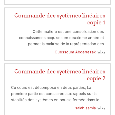
However, participation is important for extra
points.
Commande des systèmes linéaires
copie 1
Cette matière est une consolidation des
connaissances acquises en deuxième année et
permet la maîtrise de la représentation des
systèmes dynamiques et de leurs propriétés dans
معلم:
Guessoum Abderrezak
l’espace d’état ainsi que l’acquisition des principales
méthodes d'analyse et de synthèse des systèmes
de commande.
Commande des systèmes linéaires
copie 2
Ce cours est décomposé en deux parties, La
première partie est consacrée aux rappels sur la
stabilités des systèmes en boucle fermée dans le
domaine fréquentiel et marge de stabilité et calcule
معلم:
salah samia
des contrôleurs (P, PI, PID, retard de phase, avance