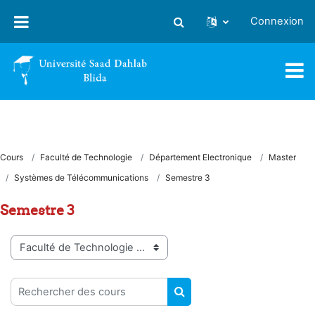
Passer au contenu principal
Connexion
Activer/désactiver la saisie
Cours
Faculté de Technologie
Département Electronique
Master
Systèmes de Télécommunications
Semestre 3
Semestre 3
Catégories de cours
Rechercher des cours
RECHERCHER DES COUR