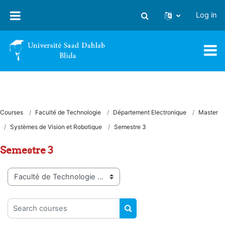
Skip to main content
Log in
Toggle search input
Courses
Faculté de Technologie
Département Electronique
Master
Systèmes de Vision et Robotique
Semestre 3
Semestre 3
Course categories
Search courses
SEARCH COURSES