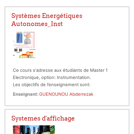
Systèmes Energétiques
Autonomes_Inst
Ce cours s'adresse aux étudiants de Master 1
Electronique, option: Instrumentation.
Les objectifs de l’enseignement sont:
Susciter l’intérêt de l’étudiant aux énergies
Enseignant:
GUENOUNOU Abderrezak
renouvelables en général et aux systèmes
exploitant l’énergie solaire ou
énergétiques
éolienne en particulier.
Systemes d'affichage
Faire acquérir à l’étudiant une
certaine
compétence dans le
dimensionnement d’une installation éolienne