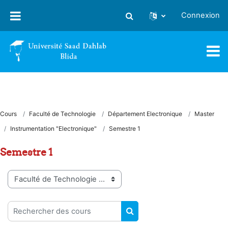
Passer au contenu principal
Connexion
Activer/désactiver la saisie
Cours
Faculté de Technologie
Département Electronique
Master
Instrumentation "Electronique"
Semestre 1
Semestre 1
Catégories de cours
Rechercher des cours
RECHERCHER DES COUR