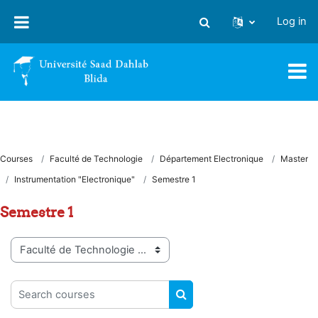
Skip to main content
Log in
Toggle search input
Courses
Faculté de Technologie
Département Electronique
Master
Instrumentation "Electronique"
Semestre 1
Semestre 1
Course categories
Search courses
SEARCH COURSES