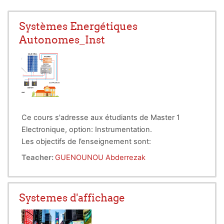
Systèmes Energétiques
Autonomes_Inst
Ce cours s'adresse aux étudiants de Master 1
Electronique, option: Instrumentation.
Les objectifs de l’enseignement sont:
Susciter l’intérêt de l’étudiant aux énergies
Teacher:
GUENOUNOU Abderrezak
renouvelables en général et aux systèmes
exploitant l’énergie solaire ou
énergétiques
éolienne en particulier.
Systemes d'affichage
Faire acquérir à l’étudiant une
certaine
compétence dans le
dimensionnement d’une installation éolienne