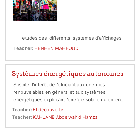
ou photovoltaïque.
etudes des differents systemes d'affichages
Teacher:
HENHEN MAHFOUD
Systèmes énergétiques autonomes
Susciter l’intérêt de l’étudiant aux énergies
renouvelables en général et aux systèmes
énergétiques exploitant l’énergie solaire ou éolienne
en particulier. Faire acquérir à l’étudiant une certaine
Teacher:
Ft découverte
compétence dans le dimensionnement d’une
Teacher:
KAHLANE Abdelwahid Hamza
installation éolienne ou photovoltaïque.