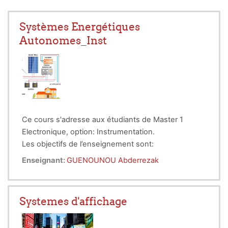
Systèmes Energétiques
Autonomes_Inst
Ce cours s'adresse aux étudiants de Master 1
Electronique, option: Instrumentation.
Les objectifs de l’enseignement sont:
Susciter l’intérêt de l’étudiant aux énergies
Enseignant:
GUENOUNOU Abderrezak
renouvelables en général et aux systèmes
exploitant l’énergie solaire ou
énergétiques
éolienne en particulier.
Systemes d'affichage
Faire acquérir à l’étudiant une
certaine
compétence dans le
dimensionnement d’une installation éolienne