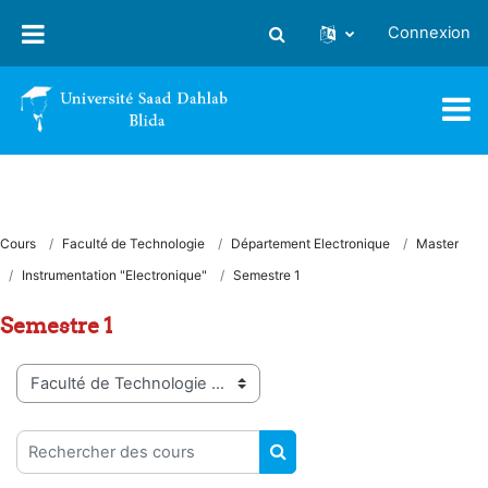
Passer au contenu principal
Connexion
Activer/désactiver la saisie
Cours
Faculté de Technologie
Département Electronique
Master
Instrumentation "Electronique"
Semestre 1
Semestre 1
Catégories de cours
Rechercher des cours
RECHERCHER DES COUR