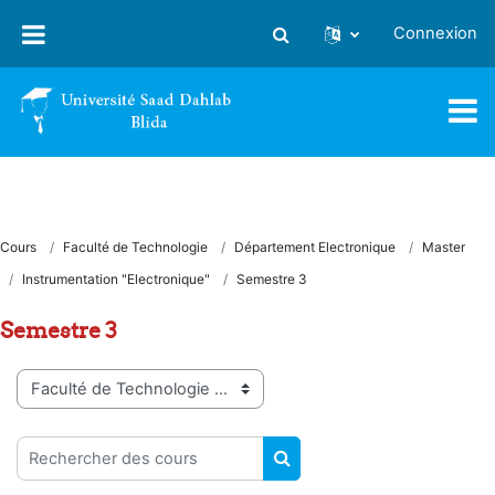
Passer au contenu principal
Connexion
Activer/désactiver la saisie
Cours
Faculté de Technologie
Département Electronique
Master
Instrumentation "Electronique"
Semestre 3
Semestre 3
Catégories de cours
Rechercher des cours
RECHERCHER DES COUR