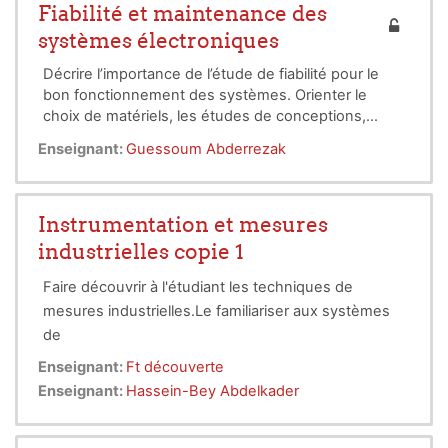
mesure qui vont avec.
Fiabilité et maintenance des
systèmes électroniques
Décrire l’importance de l’étude de fiabilité pour le
bon fonctionnement des systèmes. Orienter le
choix de matériels, les études de conceptions,
évaluer les durabilités ou les durée économiques de
Enseignant:
Guessoum Abderrezak
remplacement. Connaître les concepts de base en
maintenance.
Instrumentation et mesures
industrielles copie 1
Faire découvrir à l'étudiant les techniques de
mesures industrielles.Le familiariser aux systèmes
de
mesures industriels et l’initier aux problèmes de
Enseignant:
Ft découverte
bruits et interférences dans l’instrumentation
Enseignant:
Hassein-Bey Abdelkader
industrielle.
Rôle des
Ch. 1 : Notions de mesures industrielles :