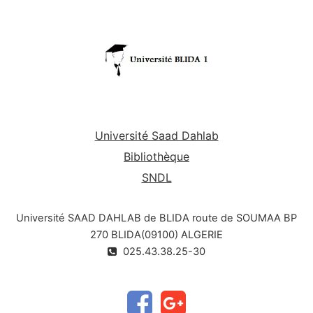
du pH (pH-mètre), Chromatographie (principe et
appareillage), Mesure de conductivité
(principe et
appareillage), Techniques d’analyse
spectroscopique (principe et appareillage), …
Université Saad Dahlab
Bibliothèque
SNDL
Université SAAD DAHLAB de BLIDA route de SOUMAA BP
270 BLIDA(09100) ALGERIE
025.43.38.25-30