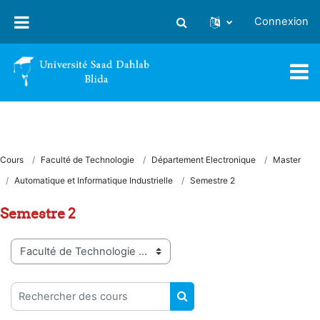
Passer au contenu principal
Connexion
Activer/désactiver la saisie
Cours
Faculté de Technologie
Département Electronique
Master
Automatique et Informatique Industrielle
Semestre 2
Semestre 2
Catégories de cours
Rechercher des cours
RECHERCHER DES COUR