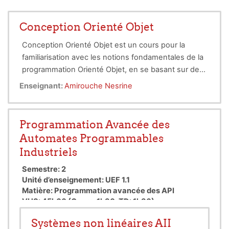
Conception Orienté Objet
Conception Orienté Objet est un cours pour la
familiarisation avec les notions fondamentales de la
programmation Orienté Objet, en se basant sur des
connaissances acquises en licences. Il contient
Ce cours sera compété par une série d'exercices
Enseignant:
Amirouche Nesrine
néanmoins des rappels portant sur les fondement
corrigés, pour renforcer la compréhension des
du langages, afin de consolider les connaissances
étudiant .
des étudiants avant de s'attaquer à l'orienté objet.
Programmation Avancée des
Automates Programmables
Industriels
Semestre: 2
Unité d’enseignement: UEF 1.1
Matière:
Programmation avancée des API
VHS: 45h00 (Cours: 1h30, TD: 1h30)
Crédits: 4
Systèmes non linéaires AII
Coefficient: 2