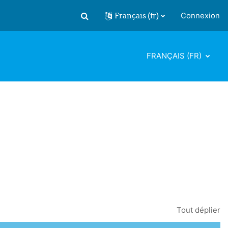
Français ‎(fr)‎
Connexion
Activer/désactiver la saisie de recherch
FRANÇAIS ‎(FR)‎
Tout déplier